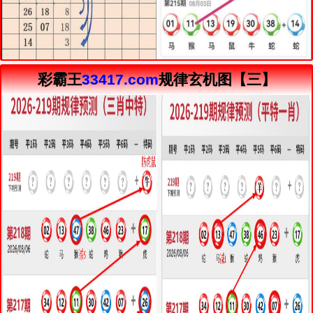
彩霸王
33417.com
规律玄机图【三】