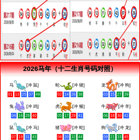
2026马年（十二生肖号码对照）