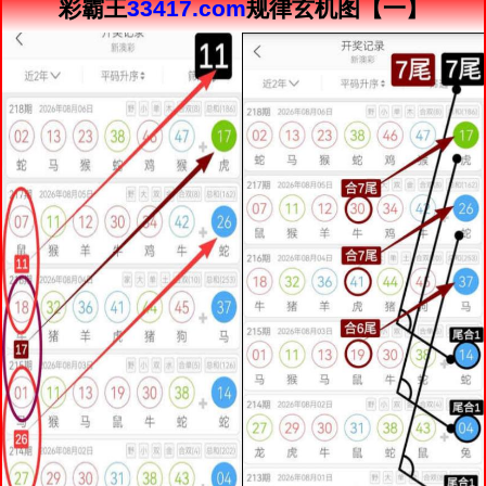
彩霸王
33417.com
规律玄机图【一】