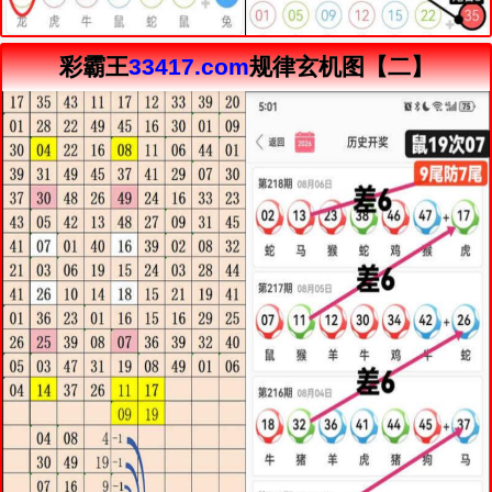
彩霸王
33417.com
规律玄机图【二】