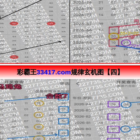
彩霸王
33417.com
规律玄机图【四】