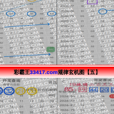
彩霸王
33417.com
规律玄机图【五】